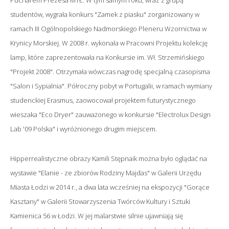
Pucharem Prezesa MTŁ. W tym samym roku, wraz z grupą
studentów, wygrała konkurs "Zamek z piasku" zorganizowany w
ramach III Ogólnopolskiego Nadmorskiego Pleneru Wzornictwa w
Krynicy Morskiej. W 2008 r. wykonała w Pracowni Projektu kolekcję
lamp, które zaprezentowała na Konkursie im. Wł. Strzemińskiego
"Projekt 2008". Otrzymała wówczas nagrodę specjalną czasopisma
"Salon i Sypialnia". Półroczny pobyt w Portugalii, w ramach wymiany
studenckiej Erasmus, zaowocował projektem futurystycznego
wieszaka "Eco Dryer" zauważonego w konkursie "Electrolux Design
Lab '09 Polska" i wyróżnionego drugim miejscem.
Hipperrealistyczne obrazy Kamili Stępnaik można było oglądać na
wystawie "Elanie - ze zbiorów Rodziny Majdas" w Galerii Urzędu
Miasta Łodzi w 2014 r., a dwa lata wcześniej na ekspozycji "Gorące
Kasztany" w Galerii Stowarzyszenia Twórców Kultury i Sztuki
Kamienica 56 w Łodzi. W jej malarstwie silnie ujawniają się