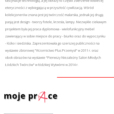
fascynacje technologią, a jej obrazy to często zderzenie kobiecej
eteryczności z wybiegającą w przyszłość cywilizacją. Wśród
kolekcjonerów znana jest jej twórczość malarska, jednak jej drugą
pasją jest design - tworzy fotele, krzesła, lampy. Niezwykle ciekawym
projektem była jej praca dyplomowa - wielofunkcyjny mebel
zawierający w sobie miejsce do pracy - biurko oraz do wypoczynku
- łóżko i siedziska. Zaprezentowała go szerszej publiczności na
wystawie zbiorowej "Wzornictwo Plus Przemysł" w 2011 r. oraz
obok obrazów na wystawie "Pierwszy Niezależny Salon Młodych
Łódzkich Twórców" w łódzkiej Wytwórni w 2014 r.
moje pr
a
ce