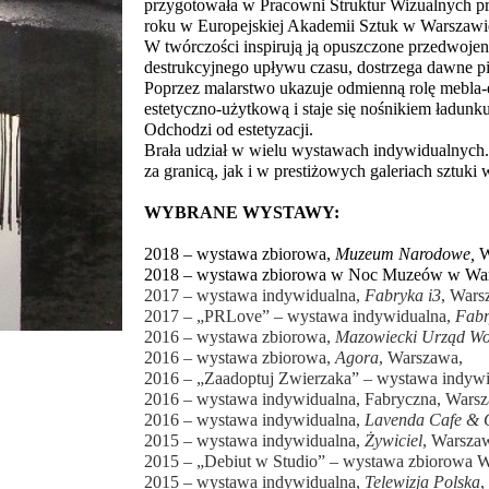
przygotowała w Pracowni Struktur Wizualnych pr
roku w Europejskiej Akademii Sztuk w Warszawie
W twórczości inspirują ją opuszczone przedwoje
destrukcyjnego upływu czasu, dostrzega dawne p
Poprzez malarstwo ukazuje odmienną rolę mebla-
estetyczno-użytkową i staje się nośnikiem ładunk
Odchodzi od estetyzacji.
Brała udział w wielu wystawach indywidualnych. 
za granicą, jak i w prestiżowych galeriach sztuki 
WYBRANE
WYSTAWY:
2018 – wystawa zbiorowa,
Muzeum Narodowe,
W
2018 – wystawa zbiorowa w Noc Muzeów w Wa
2017 – wystawa indywidualna,
Fabryka i3
, Wars
2017 – „PRLove” – wystawa indywidualna,
Fabr
2016 – wystawa zbiorowa,
Mazowiecki Urząd Wo
2016 – wystawa zbiorowa,
Agora
, Warszawa,
2016 – „Zaadoptuj Zwierzaka” – wystawa indyw
2016 – wystawa indywidualna,
Fabryczna
, Wars
2016 – wystawa indywidualna,
Lavenda Cafe & 
2015 – wystawa indywidualna,
Żywiciel
, Warsza
2015 – „Debiut w Studio” – wystawa zbiorowa W
2015 – wystawa indywidualna,
Telewizja Polska
,