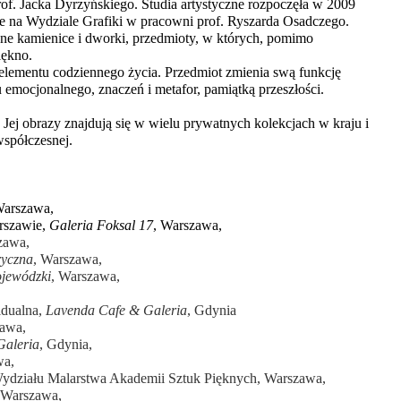
of. Jacka Dyrzyńskiego. Studia artystyczne rozpoczęła w 2009
 na Wydziale Grafiki w pracowni prof. Ryszarda Osadczego.
nne kamienice i dworki, przedmioty, w których, pomimo
iękno.
elementu codziennego życia. Przedmiot zmienia swą funkcję
u emocjonalnego, znaczeń i metafor, pamiątką przeszłości.
Jej obrazy znajdują się w wielu prywatnych kolekcjach w kraju i
współczesnej.
arszawa,
rszawie,
Galeria Foksal 17
, Warszawa,
zawa,
yczna
, Warszawa,
jewódzki
, Warszawa,
idualna,
Lavenda Cafe & Galeria
, Gdynia
zawa,
Galeria
, Gdynia,
wa,
ydziału Malarstwa Akademii Sztuk Pięknych, Warszawa,
 Warszawa,