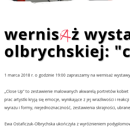
wernis
a
ż wyst
olbrychskiej: "
1 marca 2018 r. o godzinie 19:00 zapraszamy na wernisaż wystawy 
„Close Up” to zestawienie malowanych akwarelą portretów kobiet 
prac artystki kryją się emocje, wynikające z jej wrażliwości i reak
wyrazu i formy, niejednoznaczność, zestawienia skrajności, ubran
Ewa Ostaficzu
k-Olbrychska ukończyła z wyróżnieniem podyplomowy