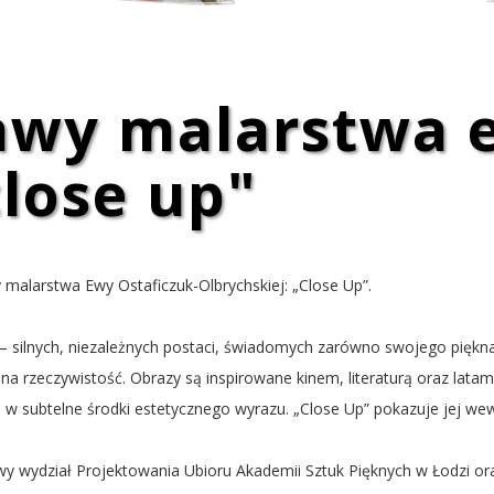
PRACE ARTYSTÓW
awy malarstwa e
close up"
malarstwa Ewy Ostaficzuk-Olbrychskiej: „Close Up”.
– silnych, niezależnych postaci, świadomych zarówno swojego piękn
cji na rzeczywistość. Obrazy są inspirowane kinem, literaturą oraz la
e w subtelne środki estetycznego wyrazu. „Close Up” pokazuje jej we
 wydział Projektowania Ubioru Akademii Sztuk Pięknych w Łodzi or